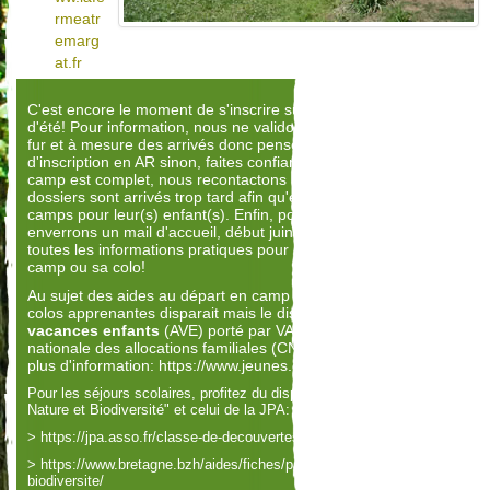
rmeatr
emarg
at.fr
C'est encore le moment de s'inscrire sur certains de nos camps
d'été! Pour information, nous ne validons pas les inscriptions au
fur et à mesure des arrivés donc pensez à envoyer le courrier
d'inscription en AR sinon, faites confiance au facteur! Dès que le
camp est complet, nous recontactons les familles dont les
dossiers sont arrivés trop tard afin qu'elles cherchent d'autres
camps pour leur(s) enfant(s). Enfin, pour les inscrits, nous vous
enverrons un mail d'accueil, début juin, afin de vous donner
toutes les informations pratiques pour bien commencer son
camp ou sa colo!
Au sujet des aides au départ en camp de vacances, le dispositif
colos apprenantes disparait mais le dispositif
Aide aux
vacances enfants
(AVE) porté par VACAF et par la caisse
nationale des allocations familiales (CNAF) est renforcé. Pour
plus d'information:
https://www.jeunes.gouv.fr/aides-depart-colo
Pour les séjours scolaires, profitez du dispositif Régional "Pass classe
Nature et Biodiversité" et cel
ui de la JPA:
>
https://jpa.asso.fr/classe-de-decouvertes-ma-classe-en-voyage/
>
https://www.bretagne.bzh/aides/fiches/pass-classes-nature-et-
biodiversite/