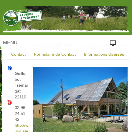
MENU
Contact
Formulaire de Contact
Informations diverses
Guiller
bot
Trémar
gat
22110
02 96
24 51
42
http://w
ww.lafe